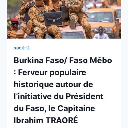
À
RÉAFFIRMER
LEUR
ATTACHEMENT
AUX
VALEURS
FONDAMENTALES
DE
SOCIÉTÉ
LA
Burkina Faso/ Faso Mêbo
SOCIÉTÉ
BURKINABÈ
: Ferveur populaire
historique autour de
l’initiative du Président
du Faso, le Capitaine
Ibrahim TRAORÉ