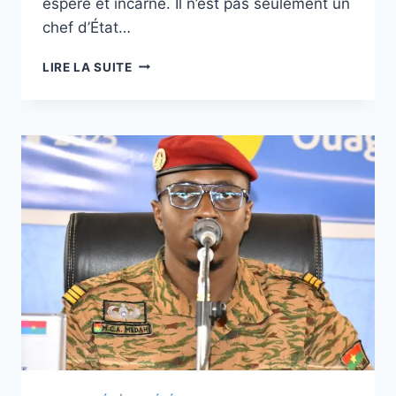
espéré et incarné. Il n’est pas seulement un
chef d’État…
CAPITAINE
LIRE LA SUITE
IBRAHIM
TRAORÉ
:
L’HOMME
QUI
REDONNE
L’ESPOIR
ET
LA
DIGNITÉ
AU
PEUPLE
BURKINABÈ