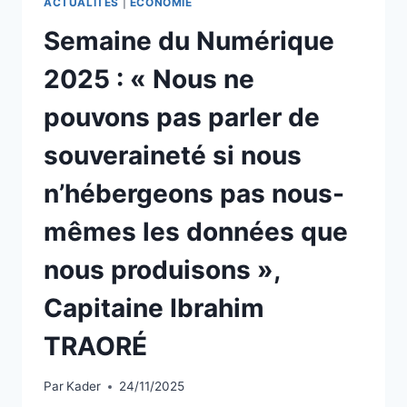
ACTUALITÉS
|
ÉCONOMIE
CAPITAINE
Semaine du Numérique
IBRAHIM
TRAORE
2025 : « Nous ne
pouvons pas parler de
souveraineté si nous
n’hébergeons pas nous-
mêmes les données que
nous produisons »,
Capitaine Ibrahim
TRAORÉ
Par
Kader
24/11/2025