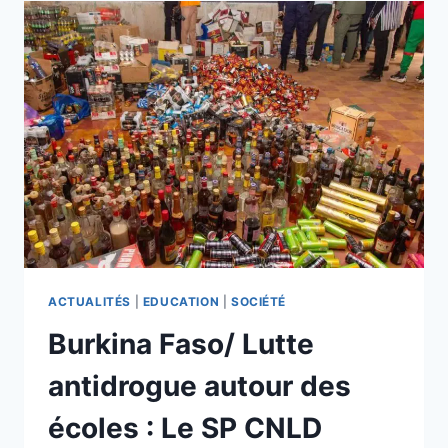
DE
LA
NATION
:
LES
FDS
ET
VDP
ÉCRIVENT
LA
MARCHE
VERS
LA
VICTOIRE
SOUS
ACTUALITÉS
|
EDUCATION
|
SOCIÉTÉ
LA
Burkina Faso/ Lutte
VISION
ÉCLAIRÉE
antidrogue autour des
DU
CAPITAINE
écoles : Le SP CNLD
IBRAHIM
TRAORÉ