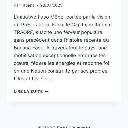
Par
Tatiana
23/07/2025
L’initiative Faso Mêbo, portée par la vision
du Président du Faso, le Capitaine Ibrahim
TRAORÉ, suscite une ferveur populaire
sans précédent dans l’histoire récente du
Burkina Faso. À travers tout le pays, une
mobilisation exceptionnelle embrase les
cœurs, fédère les énergies et redonne foi
en une Nation construite par ses propres
filles et fils. Ce…
BURKINA
LIRE LA SUITE
FASO/
FASO
MÊBO
:
FERVEUR
POPULAIRE