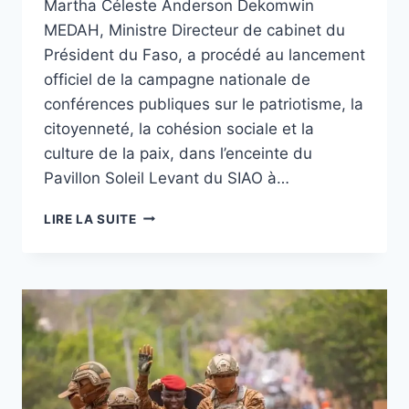
Martha Céleste Anderson Dekomwin
MEDAH, Ministre Directeur de cabinet du
Président du Faso, a procédé au lancement
officiel de la campagne nationale de
conférences publiques sur le patriotisme, la
citoyenneté, la cohésion sociale et la
culture de la paix, dans l’enceinte du
Pavillon Soleil Levant du SIAO à…
[#BURKINAFASO]
LIRE LA SUITE
PROMOTION
DES
VALEURS
CIVIQUES
ET
CITOYENNES
:
LES
BURKINABÈ
INVITÉS