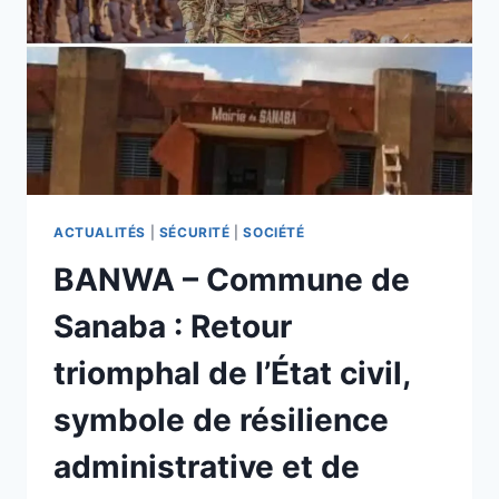
PARLER
DE
SOUVERAINETÉ
SI
NOUS
N’HÉBERGEONS
PAS
NOUS-
MÊMES
LES
ACTUALITÉS
|
SÉCURITÉ
|
SOCIÉTÉ
DONNÉES
BANWA – Commune de
QUE
NOUS
Sanaba : Retour
PRODUISONS »,
CAPITAINE
triomphal de l’État civil,
IBRAHIM
TRAORÉ
symbole de résilience
administrative et de