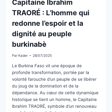
Capitaine Ibrahim
LA
CONDUITE
TRAORÉ : L’homme qui
DU
CAPITAINE
redonne l’espoir et la
IBRAHIM
TRAORÉ
dignité au peuple
burkinabè
Par
Kader
28/07/2025
Le Burkina Faso vit une époque de
profonde transformation, portée par la
volonté farouche d’un peuple de se libérer
du joug de la domination et de la
dépendance. Au cœur de cette dynamique
historique se tient un homme, le Capitaine
Ibrahim TRAORÉ, symbole d’un renouveau