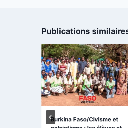
Publications similaire
tive
Burkina Faso/Civisme et
la
patriotisme : les élèves et