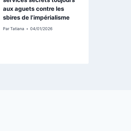
aux aguets contre les
25,25 m
sbires de l’impérialisme
pour fo
prête à
Par
Tatiana
04/01/2026
demain
Par
Lucien