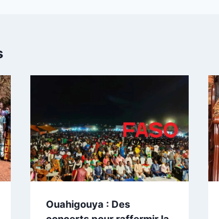
s
Ouahigouya : Des
concerts pour raffermir la