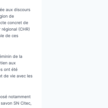
tée aux discours
gion de
acte concret de
r régional (CHR)
ale de ces
éminin de la
tien aux
és ont été
 de vie avec les
omposé notamment
 savon SN Citec,