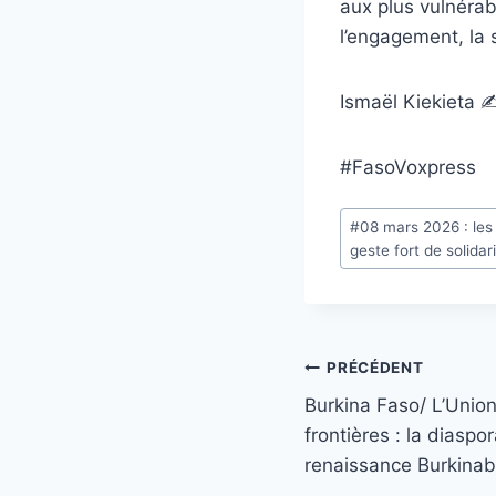
aux plus vulnérab
l’engagement, la 
Ismaël Kiekieta 
#FasoVoxpress
Étiquettes
#
08 mars 2026 : les
de
geste fort de solida
la
publication :
Navigation
PRÉCÉDENT
Burkina Faso/ L’Unio
de
frontières : la diaspor
l’article
renaissance Burkina