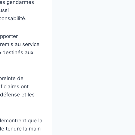
 les gendarmes
ussi
onsabilité.
apporter
remis au service
o destinés aux
preinte de
ficiaires ont
 défense et les
 démontrent que la
de tendre la main