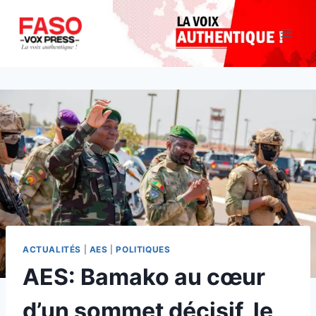
Aller
au
contenu
ACTUALITÉS
|
AES
|
POLITIQUES
AES: Bamako au cœur
d’un sommet décisif, le