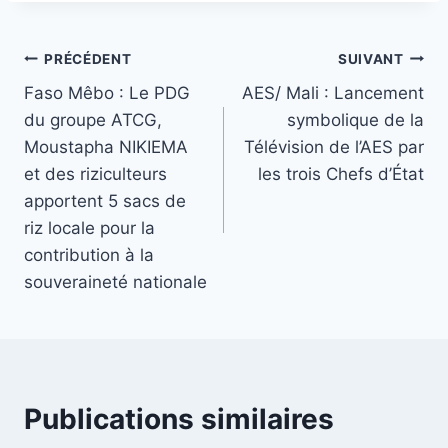
la
publication :
Navigation
PRÉCÉDENT
SUIVANT
Faso Mêbo : Le PDG
AES/ Mali : Lancement
de
du groupe ATCG,
symbolique de la
l’article
Moustapha NIKIEMA
Télévision de l’AES par
et des riziculteurs
les trois Chefs d’État
apportent 5 sacs de
riz locale pour la
contribution à la
souveraineté nationale
Publications similaires