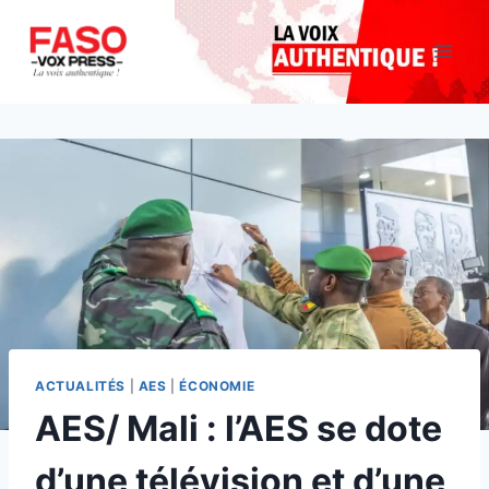
Aller
au
contenu
ACTUALITÉS
|
AES
|
ÉCONOMIE
AES/ Mali : l’AES se dote
d’une télévision et d’une