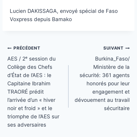
Lucien DAKISSAGA, envoyé spécial de Faso
Voxpress depuis Bamako
Navigation
PRÉCÉDENT
SUIVANT
AES / 2ᵉ session du
Burkina_Faso/
de
Collège des Chefs
Ministère de la
l’article
d’État de l’AES : le
sécurité: 361 agents
Capitaine Ibrahim
honorés pour leur
TRAORÉ prédit
engagement et
l’arrivée d’un « hiver
dévouement au travail
noir et froid » et le
sécuritaire
triomphe de l’AES sur
ses adversaires