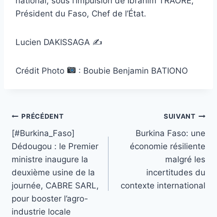
national, sous l’impulsion de Ibrahim TRAORÉ,
Président du Faso, Chef de l’État.
Lucien DAKISSAGA ✍️
Crédit Photo
: Boubie Benjamin BATIONO
Navigation
PRÉCÉDENT
SUIVANT
[#Burkina_Faso]
Burkina Faso: une
de
Dédougou : le Premier
économie résiliente
l’article
ministre inaugure la
malgré les
deuxième usine de la
incertitudes du
journée, CABRE SARL,
contexte international
pour booster l’agro-
industrie locale