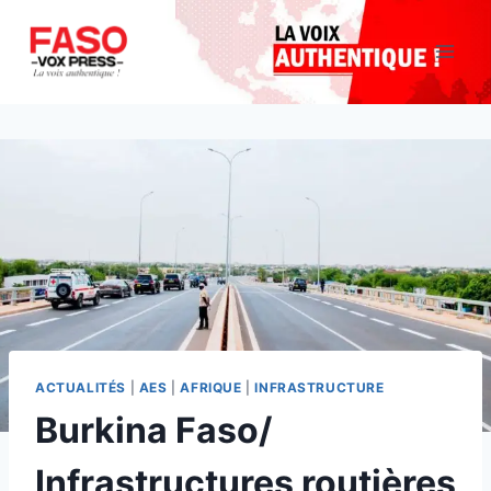
Aller
au
contenu
ACTUALITÉS
|
AES
|
AFRIQUE
|
INFRASTRUCTURE
Burkina Faso/
Infrastructures routières