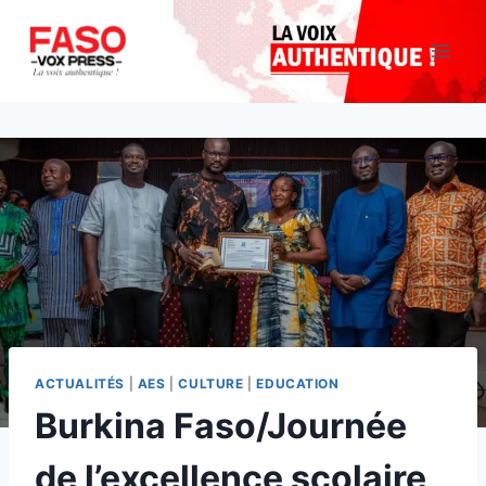
Aller
au
contenu
ACTUALITÉS
|
AES
|
CULTURE
|
EDUCATION
Burkina Faso/Journée
de l’excellence scolaire