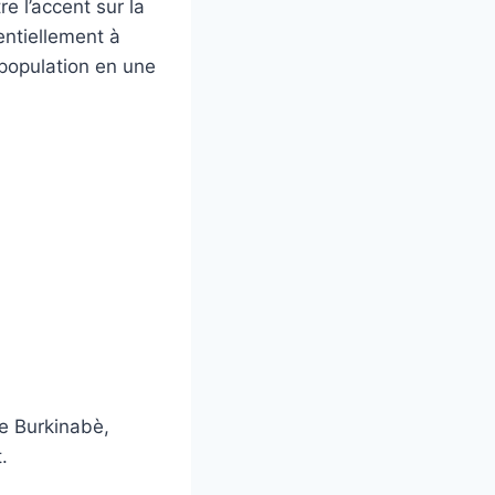
e l’accent sur la
sentiellement à
 population en une
le Burkinabè,
.