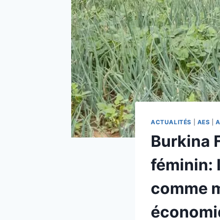
ACTUALITÉS
|
AES
|
A
Burkina 
féminin: 
comme mo
économi