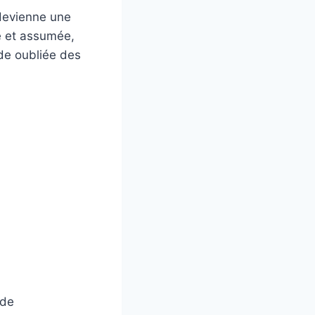
 devienne une
ée et assumée,
nde oubliée des
 de