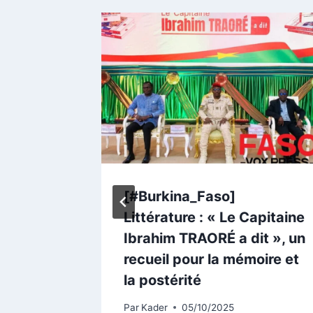
e l’ère
[#Burkina_Faso]
c les
Littérature : « Le Capitaine
Ibrahim TRAORÉ a dit », un
recueil pour la mémoire et
la postérité
Par
Kader
05/10/2025