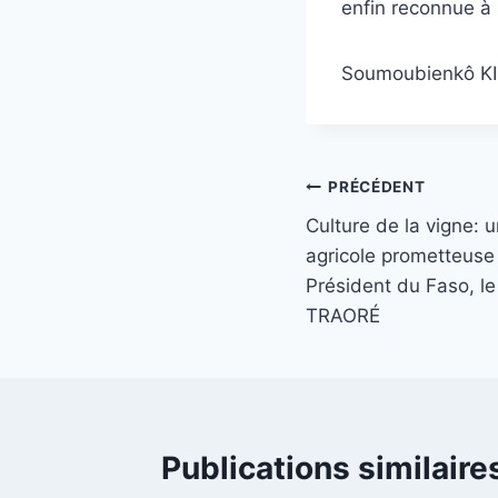
enfin reconnue à 
Soumoubienkô KI
Navigation
PRÉCÉDENT
Culture de la vigne: 
de
agricole prometteuse 
l’article
Président du Faso, le
TRAORÉ
Publications similaire