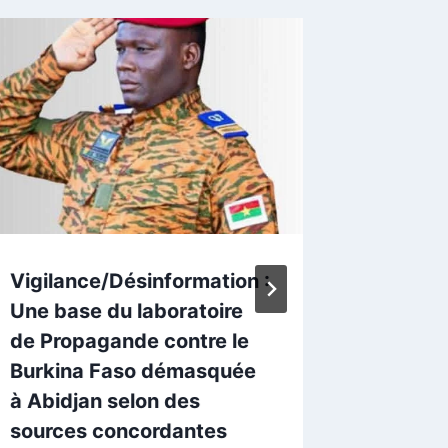
Vigilance/Désinformation :
An 3 de
Une base du laboratoire
préside
de Propagande contre le
relève 
Burkina Faso démasquée
promoti
à Abidjan selon des
sportiv
sources concordantes
bâtir l’