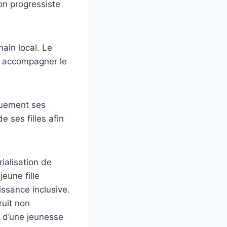
on progressiste
main local. Le
 à accompagner le
iquement ses
e ses filles afin
rialisation de
eune fille
issance inclusive.
ruit non
e d’une jeunesse