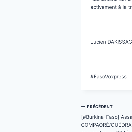
activement à la t
‎Lucien DAKISSA
#FasoVoxpress
Navigation
PRÉCÉDENT
[#Burkina_Faso] Assa
de
COMPAORÉ/OUÉDRAOGO