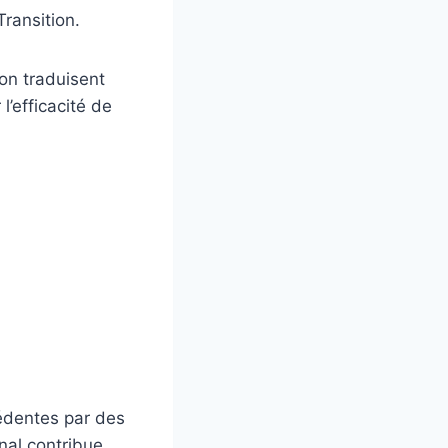
ransition.
ion traduisent
l’efficacité de
cédentes par des
onal contribue