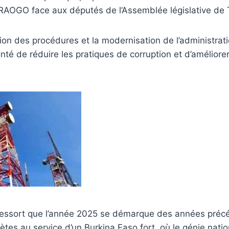
GO face aux députés de l’Assemblée législative de T
tion des procédures et la modernisation de l’administrat
té de réduire les pratiques de corruption et d’améliorer 
il ressort que l’année 2025 se démarque des années pré
rètes au service d’un Burkina Faso fort, où le génie nati