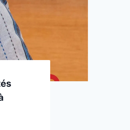
tés
à