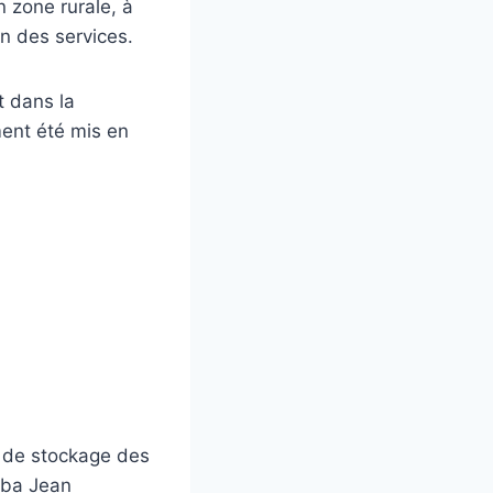
n zone rurale, à
on des services.
t dans la
ent été mis en
t de stockage des
alba Jean