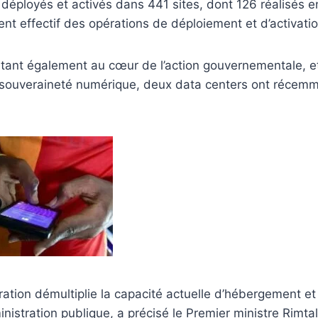
é déployés et activés dans 441 sites, dont 126 réalisés e
ent effectif des opérations de déploiement et d’activati
n étant également au cœur de l’action gouvernementale, e
souveraineté numérique, deux data centers ont récemm
ration démultiplie la capacité actuelle d’hébergement e
nistration publique, a précisé le Premier ministre Rimt