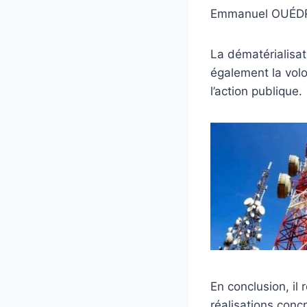
Emmanuel OUÉDRAO
‎La dématérialisa
également la volon
l’action publique.
‎En conclusion, 
réalisations conc