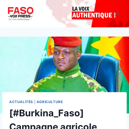
Aller
au
contenu
ACTUALITÉS
|
AGRICULTURE
[#Burkina_Faso]
Campagne agricole