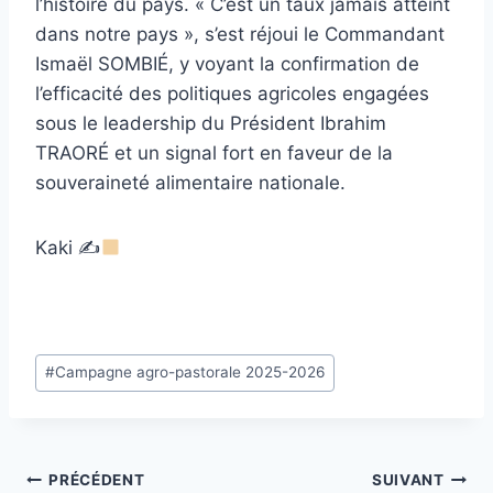
l’histoire du pays. « C’est un taux jamais atteint
dans notre pays », s’est réjoui le Commandant
Ismaël SOMBIÉ, y voyant la confirmation de
l’efficacité des politiques agricoles engagées
sous le leadership du Président Ibrahim
TRAORÉ et un signal fort en faveur de la
souveraineté alimentaire nationale.
Kaki ✍
Étiquettes
#
Campagne agro-pastorale 2025-2026
de
la
publication :
Navigation
PRÉCÉDENT
SUIVANT