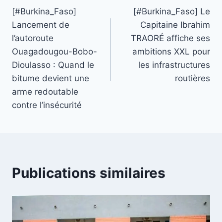
[#Burkina_Faso]
[#Burkina_Faso] Le
de
Lancement de
Capitaine Ibrahim
l’article
l’autoroute
TRAORÉ affiche ses
Ouagadougou-Bobo-
ambitions XXL pour
Dioulasso : Quand le
les infrastructures
bitume devient une
routières
arme redoutable
contre l’insécurité
Publications similaires