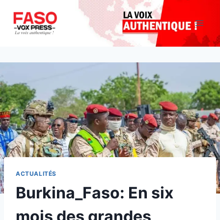
Aller
au
contenu
ACTUALITÉS
Burkina_Faso: En six
mois des grandes