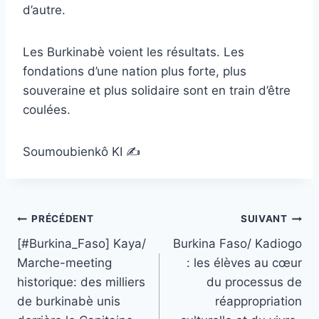
d’autre.
Les Burkinabè voient les résultats. Les
fondations d’une nation plus forte, plus
souveraine et plus solidaire sont en train d’être
coulées.
Soumoubienkô KI ✍️
Navigation
PRÉCÉDENT
SUIVANT
[#Burkina_Faso] Kaya/
Burkina Faso/ Kadiogo
de
Marche-meeting
: les élèves au cœur
l’article
historique: des milliers
du processus de
de burkinabè unis
réappropriation