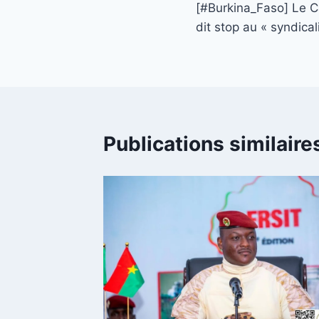
[#Burkina_Faso] Le 
de
dit stop au « syndica
l’article
Publications similaire