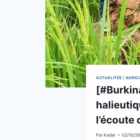
ACTUALITÉS
|
AGRIC
[#Burkin
halieutiq
l’écoute
Par
Kader
02/10/2