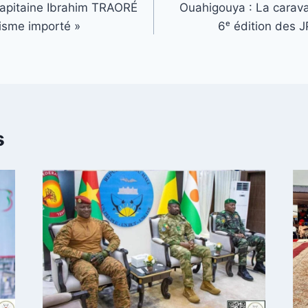
Capitaine Ibrahim TRAORÉ
Ouahigouya : La carava
lisme importé »
6ᵉ édition des 
s