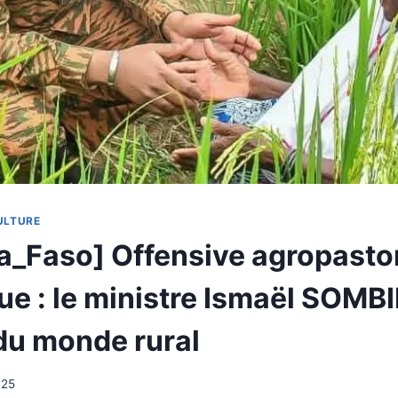
ULTURE
a_Faso] Offensive agropastor
ue : le ministre Ismaël SOMBI
 du monde rural
025