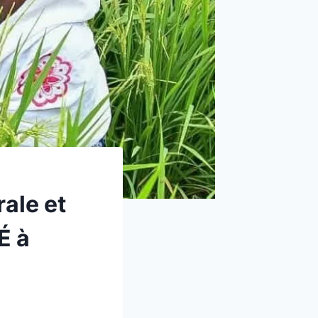
ale et
É à