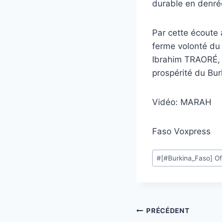
durable en denré
Par cette écoute 
ferme volonté du 
Ibrahim TRAORÉ, f
prospérité du Bur
Vidéo: MARAH
Faso Voxpress
Étiquettes
#
[#Burkina_Faso] Of
de
la
publication :
Navigation
PRÉCÉDENT