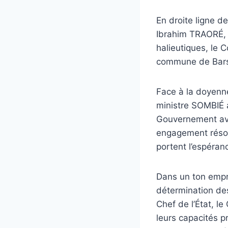
En droite ligne de
Ibrahim TRAORÉ, l
halieutiques, le
commune de Barsa
Face à la doyenne 
ministre SOMBIÉ a 
Gouvernement ave
engagement résol
portent l’espéran
Dans un ton empre
détermination des
Chef de l’État, 
leurs capacités p