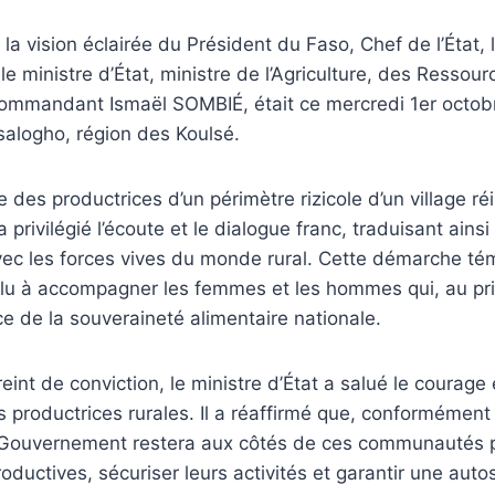
 la vision éclairée du Président du Faso, Chef de l’État, 
e ministre d’État, ministre de l’Agriculture, des Ressou
 Commandant Ismaël SOMBIÉ, était ce mercredi 1er octob
logho, région des Koulsé.
des productrices d’un périmètre rizicole d’un village réin
privilégié l’écoute et le dialogue franc, traduisant ainsi
c les forces vives du monde rural. Cette démarche té
u à accompagner les femmes et les hommes qui, au prix
ce de la souveraineté alimentaire nationale.
int de conviction, le ministre d’État a salué le courage 
 productrices rurales. Il a réaffirmé que, conformément à
le Gouvernement restera aux côtés de ces communautés p
roductives, sécuriser leurs activités et garantir une auto