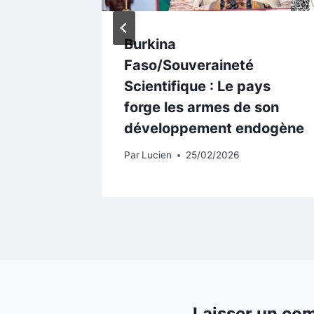
chiment
Burkina
Faso/Souveraineté
c des
Scientifique : Le pays
forge les armes de son
développement endogène
Par
Lucien
25/02/2026
Laisser un co