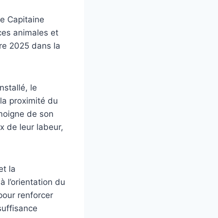
le Capitaine
rces animales et
re 2025 dans la
stallé, le
 la proximité du
moigne de son
 de leur labeur,
et la
 l’orientation du
our renforcer
suffisance