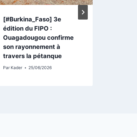
[#Burkina_Faso] 3e
Burkin
édition du FIPO :
Faso/S
Ouagadougou confirme
énergét
son rayonnement à
autonom
travers la pétanque
les rég
Par
Kader
25/06/2026
Par
Lucien