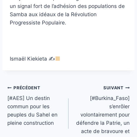
un signal fort de l’adhésion des populations de
Samba aux idéaux de la Révolution
Progressiste Populaire.
Ismaël Kiekieta ✍
Navigation
PRÉCÉDENT
SUIVANT
[#AES] Un destin
[#Burkina_Faso]
de
commun pour les
s’enrôler
l’article
peuples du Sahel en
volontairement pour
pleine construction
défendre la Patrie, un
acte de bravoure et