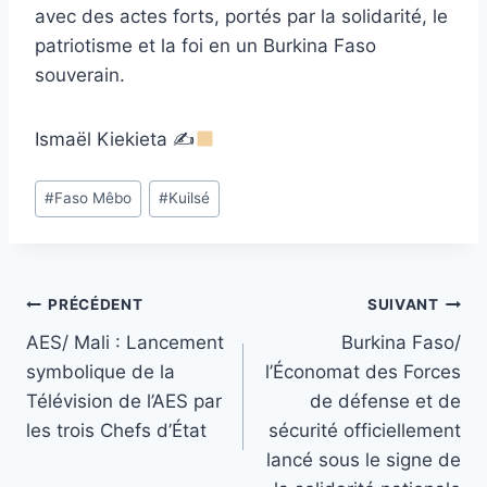
avec des actes forts, portés par la solidarité, le
patriotisme et la foi en un Burkina Faso
souverain.
Ismaël Kiekieta ✍
Étiquettes
#
Faso Mêbo
#
Kuilsé
de
la
publication :
Navigation
PRÉCÉDENT
SUIVANT
AES/ Mali : Lancement
Burkina Faso/
de
symbolique de la
l’Économat des Forces
l’article
Télévision de l’AES par
de défense et de
les trois Chefs d’État
sécurité officiellement
lancé sous le signe de