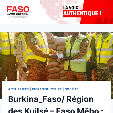
Aller
au
contenu
ACTUALITÉS
|
INFRASTRUCTURE
|
SOCIÉTÉ
Burkina_Faso/ Région
des Kuilsé – Faso Mêbo :