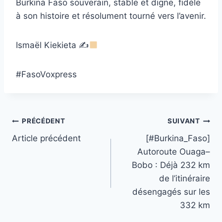
Burkina Faso souverain, stable et digne, fidèle
à son histoire et résolument tourné vers l’avenir.
Ismaël Kiekieta ✍
#FasoVoxpress
Navigation
PRÉCÉDENT
SUIVANT
Article précédent
[#Burkina_Faso]
de
Autoroute Ouaga–
l’article
Bobo : Déjà 232 km
de l’itinéraire
désengagés sur les
332 km