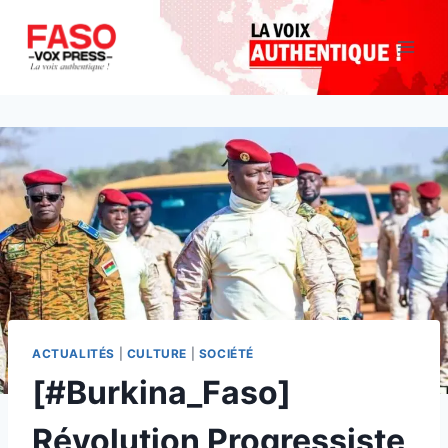
Aller
au
contenu
ACTUALITÉS
|
CULTURE
|
SOCIÉTÉ
[#Burkina_Faso]
Révolution Progressiste