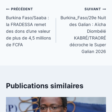
Navigation
PRÉCÉDENT
SUIVANT
Burkina Faso/Saaba :
Burkina_Faso/29e Nuit
de
la FRADESSA remet
des Galian : Aïcha
l’article
des dons d’une valeur
Diombélé
de plus de 4,5 millions
KABRÉ/TRAORÉ
de FCFA
décroche le Super
Galian 2026
Publications similaires