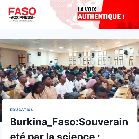
Aller
au
contenu
EDUCATION
Burkina_Faso:Souverain
eté par la science :