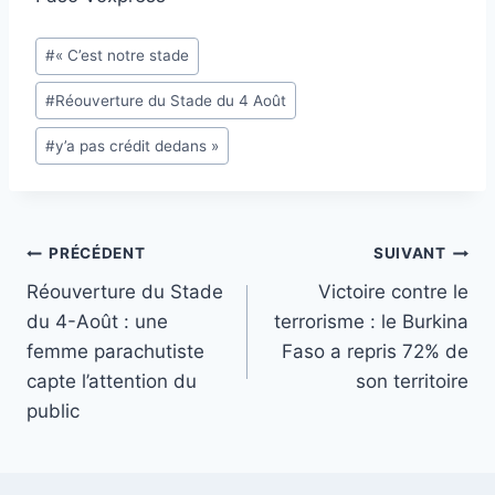
Étiquettes
#
« C’est notre stade
de
#
Réouverture du Stade du 4 Août
la
publication :
#
y’a pas crédit dedans »
Navigation
PRÉCÉDENT
SUIVANT
Réouverture du Stade
Victoire contre le
de
du 4-Août : une
terrorisme : le Burkina
l’article
femme parachutiste
Faso a repris 72% de
capte l’attention du
son territoire
public