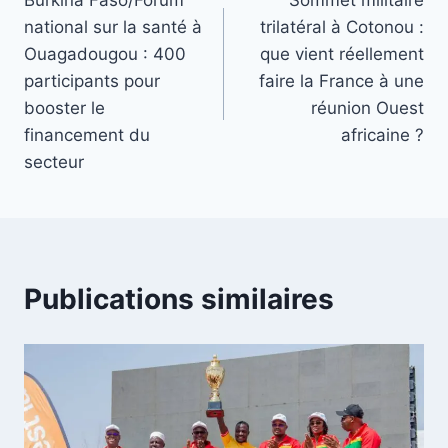
de
national sur la santé à
trilatéral à Cotonou :
l’article
Ouagadougou : 400
que vient réellement
participants pour
faire la France à une
booster le
réunion Ouest
financement du
africaine ?
secteur
Publications similaires