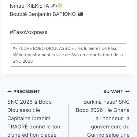
Ismaël KIEKIETA ✍
Boubié Benjamin BATIONO
#FasoVoxpress
Étiquettes
#
« I LOVE BOBO DIOULASSO » : les lumières de Faso
de
Mêbo transforment la ville de Sya en cœur battant de la
la
SNC 2026
publication :
Navigation
PRÉCÉDENT
SUIVANT
SNC 2026 à Bobo-
Burkina Faso/ SNC
de
Dioulasso : le
Bobo 2026 : le Ghana
l’article
Capitaine Ibrahim
à l’honneur, la
TRAORÉ donne le ton
gouverneure du
d’une édition placée
Guiriko salue une