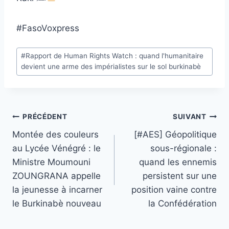
#FasoVoxpress
Étiquettes
#
Rapport de Human Rights Watch : quand l'humanitaire
de
devient une arme des impérialistes sur le sol burkinabè
la
publication :
Navigation
PRÉCÉDENT
SUIVANT
Montée des couleurs
[#AES] Géopolitique
de
au Lycée Vénégré : le
sous-régionale :
l’article
Ministre Moumouni
quand les ennemis
ZOUNGRANA appelle
persistent sur une
la jeunesse à incarner
position vaine contre
le Burkinabè nouveau
la Confédération