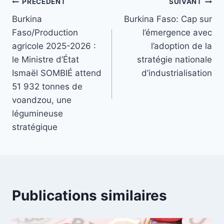
Navigation
PRÉCÉDENT
SUIVANT
Burkina
Burkina Faso: Cap sur
de
Faso/Production
l’émergence avec
l’article
agricole 2025-2026 :
l’adoption de la
le Ministre d’État
stratégie nationale
Ismaël SOMBIÉ attend
d’industrialisation
51 932 tonnes de
voandzou, une
légumineuse
stratégique
Publications similaires