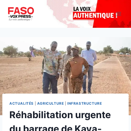
Aller
au
contenu
ACTUALITÉS
|
AGRICULTURE
|
INFRASTRUCTURE
Réhabilitation urgente
du barrage de Kaya-