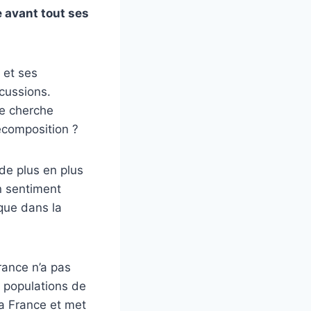
e avant tout ses
 et ses
scussions.
ue cherche
recomposition ?
de plus en plus
un sentiment
que dans la
France n’a pas
s populations de
la France et met