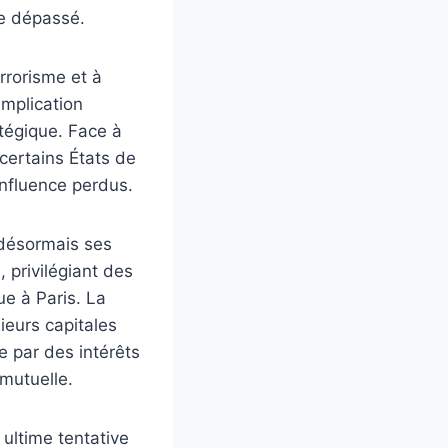
me dépassé.
errorisme et à
implication
tégique. Face à
 certains États de
’influence perdus.
t désormais ses
 privilégiant des
ue à Paris. La
ieurs capitales
 par des intérêts
mutuelle.
ultime tentative