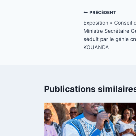
publication :
Navigation
PRÉCÉDENT
Exposition « Conseil 
de
Ministre Secrétaire 
l’article
séduit par le génie c
KOUANDA
Publications similaire