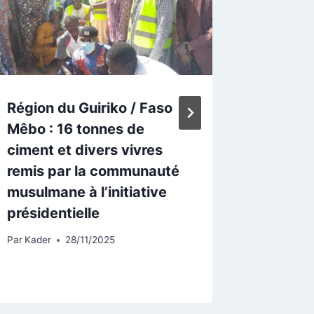
Région du Guiriko / Faso
Burkina
Mêbo : 16 tonnes de
endogèn
ciment et divers vivres
maître 
remis par la communauté
Ibrahi
musulmane à l’initiative
Par
Lucien
présidentielle
Par
Kader
28/11/2025