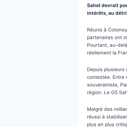
Sahel devrait po
intérêts, au dét
Réunis à Cotonou 
partenaires ont o
Pourtant, au-delà
réellement la Fra
Depuis plusieurs 
contestée. Entre 
souverainiste, Pa
région. Le G5 Sah
Malgré des milliar
réussi à stabilis
plus en plus criti