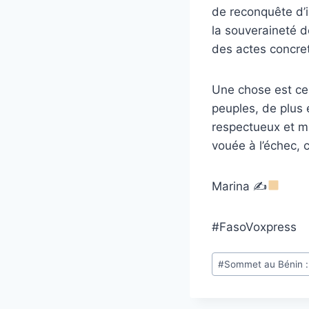
de reconquête d’i
la souveraineté d
des actes concret
Une chose est cert
peuples, de plus 
respectueux et mu
vouée à l’échec, 
Marina ✍
#FasoVoxpress
Étiquettes
#
Sommet au Bénin : 
de
la