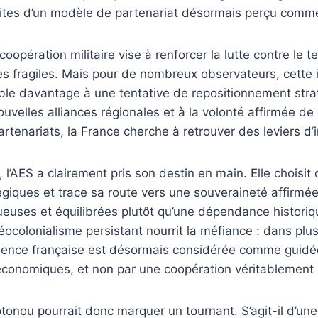
imites d’un modèle de partenariat désormais perçu com
 coopération militaire vise à renforcer la lutte contre le t
nes fragiles. Mais pour de nombreux observateurs, cette 
ble davantage à une tentative de repositionnement stra
uvelles alliances régionales et à la volonté affirmée de
partenariats, la France cherche à retrouver des leviers d
 l’AES a clairement pris son destin en main. Elle choisi
égiques et trace sa route vers une souveraineté affirmée,
ueuses et équilibrées plutôt qu’une dépendance historiq
éocolonialisme persistant nourrit la méfiance : dans plus
ésence française est désormais considérée comme guidée
économiques, et non par une coopération véritablement 
nou pourrait donc marquer un tournant. S’agit-il d’une 