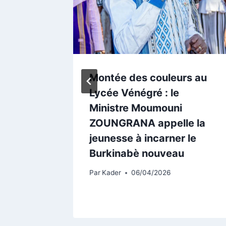
ecteur
Montée des couleurs au
Lycée Vénégré : le
 TRAORÉ
Ministre Moumouni
Faso
ZOUNGRANA appelle la
jeunesse à incarner le
Burkinabè nouveau
able
Par
Kader
06/04/2026