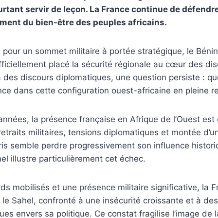
urtant servir de leçon. La France continue de défendr
riment du bien-être des peuples africains.
pour un sommet militaire à portée stratégique, le Bénin
fficiellement placé la sécurité régionale au cœur des di
 des discours diplomatiques, une question persiste : q
nce dans cette configuration ouest-africaine en pleine 
années, la présence française en Afrique de l’Ouest est 
retraits militaires, tensions diplomatiques et montée d’
ris semble perdre progressivement son influence histori
el illustre particulièrement cet échec.
ds mobilisés et une présence militaire significative, la 
er le Sahel, confronté à une insécurité croissante et à de
ques envers sa politique. Ce constat fragilise l’image de 