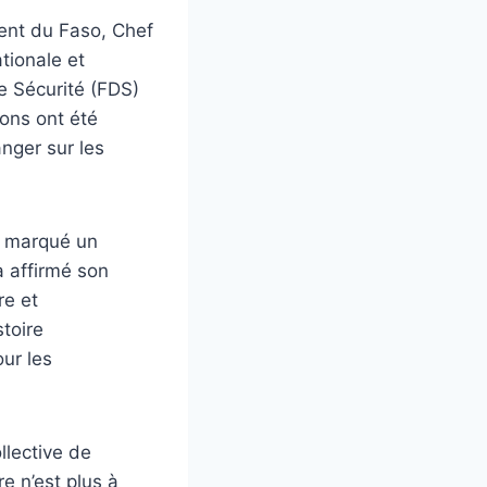
dent du Faso, Chef
tionale et
e Sécurité (FDS)
ions ont été
nger sur les
a marqué un
a affirmé son
re et
stoire
ur les
llective de
re n’est plus à