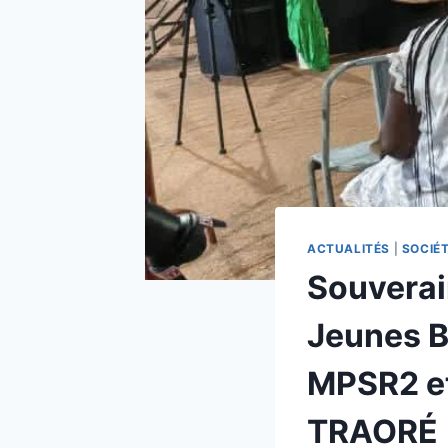
ACTUALITÉS
|
SOCIÉ
Souverain
Jeunes Ba
MPSR2 et
TRAORÉ