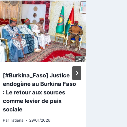
[#Burkina_Faso] Justice
Burkina
endogène au Burkina Faso
primair
: Le retour aux sources
clôture
comme levier de paix
exempl
sociale
Par
Kader
Par
Tatiana
29/01/2026