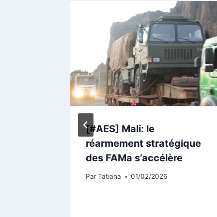
ation
[#AES] Mali: le
 37
réarmement stratégique
de fonds
des FAMa s’accélère
ctés
Par
Tatiana
01/02/2026