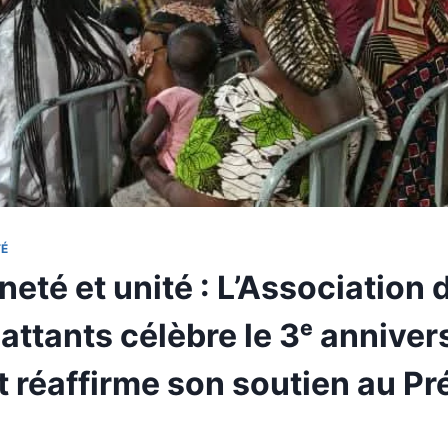
TÉ
eté et unité : L’Association 
ttants célèbre le 3ᵉ anniver
 réaffirme son soutien au Pr