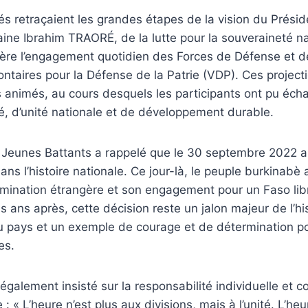
és retraçaient les grandes étapes de la vision du Prési
itaine Ibrahim TRAORÉ, de la lutte pour la souveraineté na
ière l’engagement quotidien des Forces de Défense et d
ontaires pour la Défense de la Patrie (VDP). Ces project
 animés, au cours desquels les participants ont pu écha
é, d’unité nationale et de développement durable.
s Jeunes Battants a rappelé que le 30 septembre 2022 
ans l’histoire nationale. Ce jour-là, le peuple burkinabè 
omination étrangère et son engagement pour un Faso lib
s ans après, cette décision reste un jalon majeur de l’hi
 pays et un exemple de courage et de détermination po
es.
alement insisté sur la responsabilité individuelle et co
 « L’heure n’est plus aux divisions, mais à l’unité. L’heu