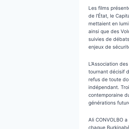
Les films présent
de l’État, le Cap
mettaient en lum
ainsi que des Vol
suivies de débats
enjeux de sécurit
L’Association de
tournant décisif d
refus de toute d
indépendant. Troi
contemporaine du
générations futur
Ali CONVOLBO a ég
chaque Burkinabè :