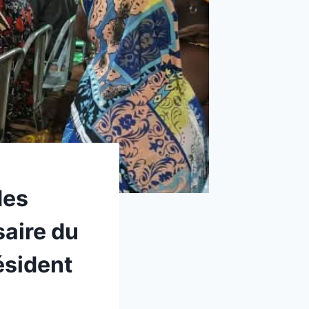
des
saire du
ésident