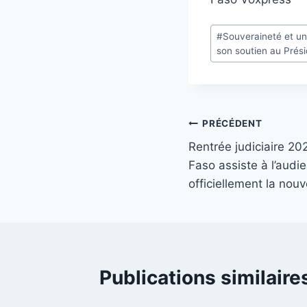
Étiquettes
#
Souveraineté et un
de
son soutien au Pré
la
publication :
Navigation
PRÉCÉDENT
Rentrée judiciaire 20
de
Faso assiste à l’audi
l’article
officiellement la nouv
Publications similaire