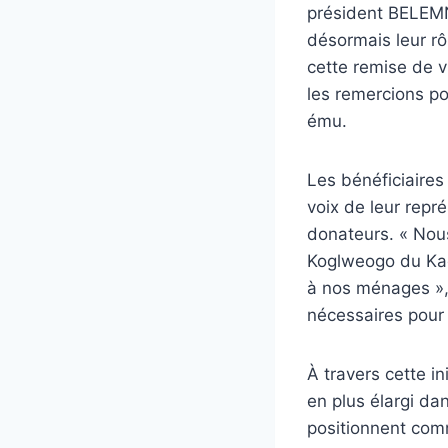
président BELEMNA
désormais leur rô
cette remise de v
les remercions pou
ému.
Les bénéficiaire
voix de leur repré
donateurs. « Nou
Koglweogo du Kad
à nos ménages », 
nécessaires pour 
À travers cette i
en plus élargi da
positionnent comm