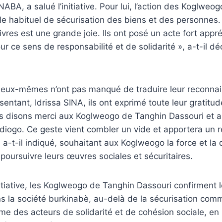
BA, a salué l’initiative. Pour lui, l’action des Koglweo
le habituel de sécurisation des biens et des personnes. 
ivres est une grande joie. Ils ont posé un acte fort appr
r ce sens de responsabilité et de solidarité », a-t-il dé
s eux-mêmes n’ont pas manqué de traduire leur reconnai
sentant, Idrissa SINA, ils ont exprimé toute leur gratitud
s disons merci aux Koglweogo de Tanghin Dassouri et a
iogo. Ce geste vient combler un vide et apportera un 
a-t-il indiqué, souhaitant aux Koglweogo la force et la
poursuivre leurs œuvres sociales et sécuritaires.
nitiative, les Koglweogo de Tanghin Dassouri confirment l
ns la société burkinabè, au-delà de la sécurisation comm
e des acteurs de solidarité et de cohésion sociale, en