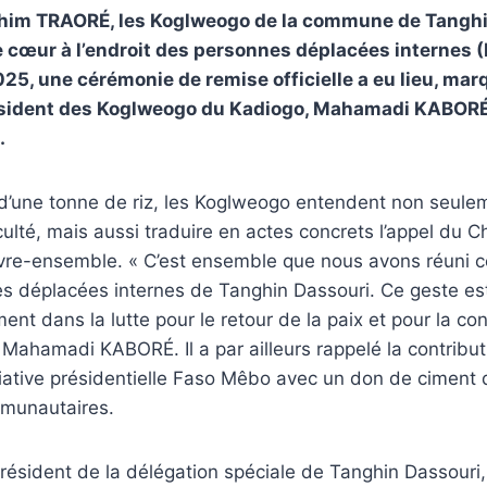
rahim TRAORÉ, les Koglweogo de la commune de Tanghi
 cœur à l’endroit des personnes déplacées internes (
5, une cérémonie de remise officielle a eu lieu, marq
sident des Koglweogo du Kadiogo, Mahamadi KABORÉ,
.
 d’une tonne de riz, les Koglweogo entendent non seule
ulté, mais aussi traduire en actes concrets l’appel du Ch
vivre-ensemble. « C’est ensemble que nous avons réuni c
es déplacées internes de Tanghin Dassouri. Ce geste es
nt dans la lutte pour le retour de la paix et pour la con
é Mahamadi KABORÉ. Il a par ailleurs rappelé la contribu
tiative présidentielle Faso Mêbo avec un don de ciment
mmunautaires.
résident de la délégation spéciale de Tanghin Dassouri,