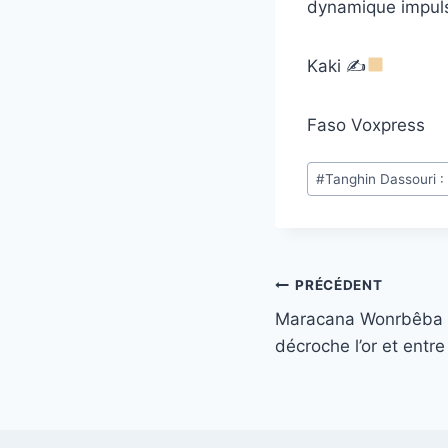
dynamique impulsé
Kaki ✍
Faso Voxpress
Étiquettes
#
Tanghin Dassouri :
de
la
publication :
Navigation
PRÉCÉDENT
Maracana Wonrbêba 
de
décroche l’or et entre
l’article