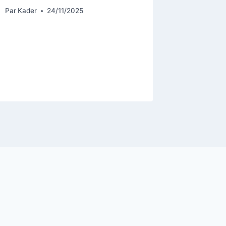
du 25 
Par
Kader
24/11/2025
Ouaga
Par
Lucien