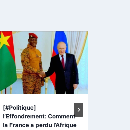
[#Politique]
Burkina
l’Effondrement: Comment
nationa
la France a perdu l’Afrique
finance