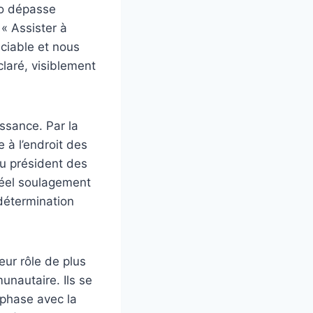
go dépasse
« Assister à
éciable et nous
claré, visiblement
ssance. Par la
e à l’endroit des
u président des
réel soulagement
 détermination
eur rôle de plus
unautaire. Ils se
 phase avec la