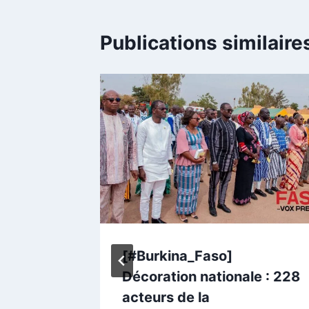
Publications similaire
toute
[#Burkina_Faso]
 à
Décoration nationale : 228
e sa
acteurs de la