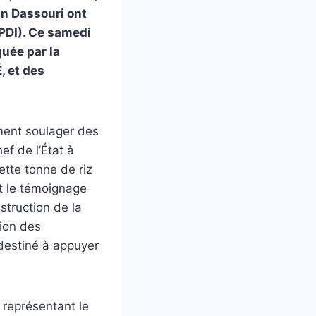
n Dassouri ont
PDI). Ce samedi
uée par la
 et des
ment soulager des
ef de l’État à
ette tonne de riz
t le témoignage
struction de la
tion des
 destiné à appuyer
 représentant le