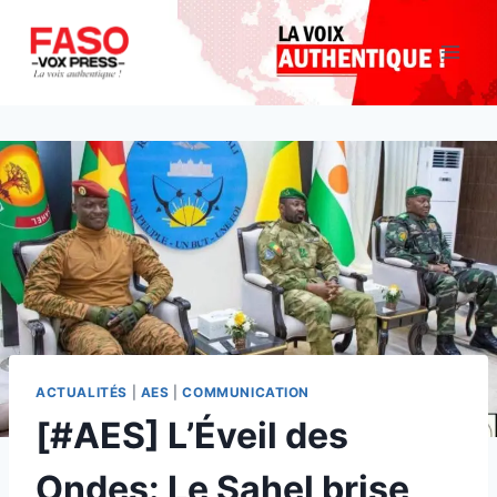
Aller
au
contenu
ACTUALITÉS
|
AES
|
COMMUNICATION
[#AES] L’Éveil des
Ondes: Le Sahel brise