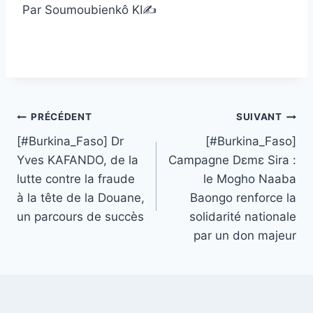
Par Soumoubienkô KI✍️
Navigation
PRÉCÉDENT
SUIVANT
[#Burkina_Faso] Dr
[#Burkina_Faso]
de
Yves KAFANDO, de la
Campagne Dɛmɛ Sira :
l’article
lutte contre la fraude
le Mogho Naaba
à la tête de la Douane,
Baongo renforce la
un parcours de succès
solidarité nationale
par un don majeur