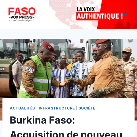
Aller
au
contenu
ACTUALITÉS
|
INFRASTRUCTURE
|
SOCIÉTÉ
Burkina Faso:
Acquisition de nouveau