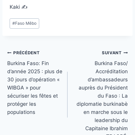
Kaki ✍️
Étiquettes
#
Faso Mêbo
de
la
publication :
Navigation
PRÉCÉDENT
SUIVANT
Burkina Faso: Fin
Burkina Faso/
de
d’année 2025 : plus de
Accréditation
l’article
30 jours d’opération «
d’ambassadeurs
WIBGA » pour
auprès du Président
sécuriser les fêtes et
du Faso : La
protéger les
diplomatie burkinabè
populations
en marche sous le
leadership du
Capitaine Ibrahim