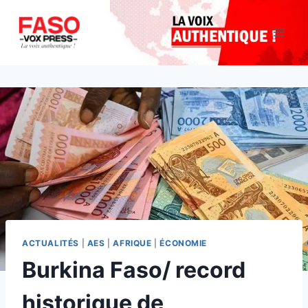
Aller
au
contenu
ACTUALITÉS
|
AES
|
AFRIQUE
|
ÉCONOMIE
Burkina Faso/ record
historique de