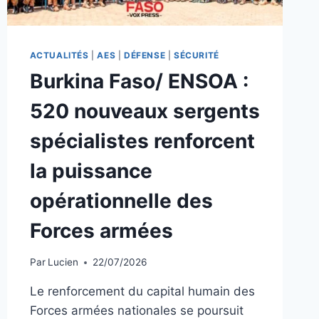
RANGS
DES
ARMÉES
SOUS
ACTUALITÉS
|
AES
|
DÉFENSE
|
SÉCURITÉ
LE
Burkina Faso/ ENSOA :
SCEAU
DU
520 nouveaux sergents
COURAGE
ET
spécialistes renforcent
DE
L’EXEMPLARITÉ
la puissance
opérationnelle des
Forces armées
Par
Lucien
22/07/2026
Le renforcement du capital humain des
Forces armées nationales se poursuit