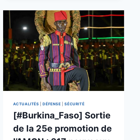
EN
PUISSANCE
ET
UN
PEUPLE
QUI
RECONQUIERT
SA
DIGNITÉ
ACTUALITÉS
|
DÉFENSE
|
SÉCURITÉ
[#Burkina_Faso] Sortie
de la 25e promotion de