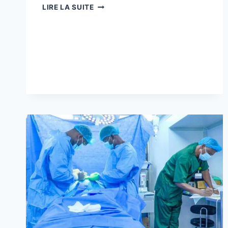
BURKINA_FASO:LA
LIRE LA SUITE
MONTÉE
EN
PUISSANCE
DE
L’ARMÉE,
LE
RETOUR
DE
L’ESPOIR
ET
DE
LA
SOUVERAINETÉ