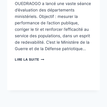
OUEDRAOGO a lancé une vaste séance
d’évaluation des départements
ministériels. Objectif : mesurer la
performance de l’action publique,
corriger le tir et renforcer l’efficacité au
service des populations, dans un esprit
de redevabilité. C’est le Ministère de la
Guerre et de la Défense patriotique…
BURKINA_FASO:
LIRE LA SUITE
CONTRAT
D’OBJECTIFS
2026:
DÉFENSE
NATIONALE
:
74,53
%
DU