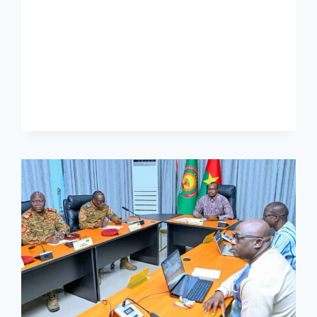
FASO/FDS
ET
VDP
:
L’ARMÉE
DU
PEUPLE
AU
CŒUR
DE
LA
RÉVOLUTION
PROGRESSISTE
POPULAIRE