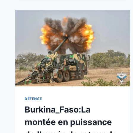
DÉFENSE
ET
DE
SÉCURITÉ:
CES
HOMMES
QUI
RELÈVENT
UNE
NATION
SANS
TAMBOUR
NI
TROMPETTE
DÉFENSE
Burkina_Faso:La
montée en puissance