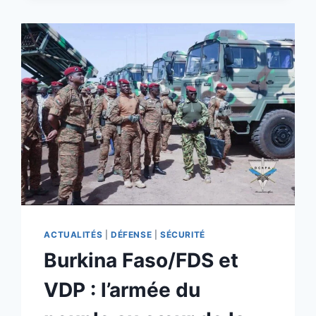
FACE
AU
TERRORISME
ACTUALITÉS
|
DÉFENSE
|
SÉCURITÉ
Burkina Faso/FDS et
VDP : l’armée du