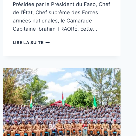
Présidée par le Président du Faso, Chef
de l’État, Chef suprême des Forces
armées nationales, le Camarade
Capitaine Ibrahim TRAORÉ, cette…
[#BURKINA_FASO]
LIRE LA SUITE
SORTIE
DE
LA
25E
PROMOTION
DE
L’AMGN
:
217
NOUVEAUX
SOUS-
LIEUTENANTS
REJOIGNENT
LES