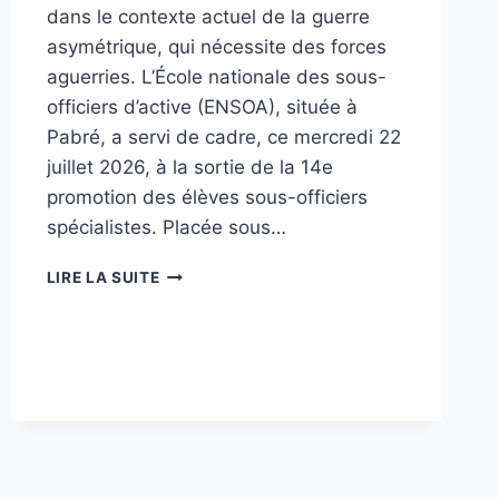
dans le contexte actuel de la guerre
asymétrique, qui nécessite des forces
aguerries. L’École nationale des sous-
officiers d’active (ENSOA), située à
Pabré, a servi de cadre, ce mercredi 22
juillet 2026, à la sortie de la 14e
promotion des élèves sous-officiers
spécialistes. Placée sous…
BURKINA
LIRE LA SUITE
FASO/
ENSOA
:
520
NOUVEAUX
SERGENTS
SPÉCIALISTES
RENFORCENT
LA