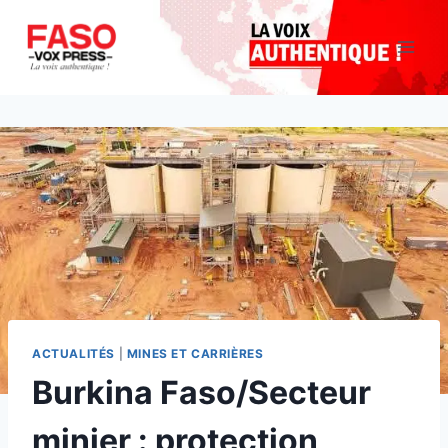
Aller
au
contenu
ACTUALITÉS
|
MINES ET CARRIÈRES
Burkina Faso/Secteur
minier : protection