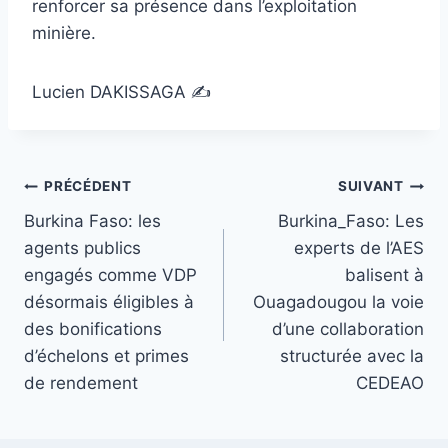
renforcer sa présence dans l’exploitation
minière.
Lucien DAKISSAGA ✍️
Navigation
PRÉCÉDENT
SUIVANT
Burkina Faso: les
Burkina_Faso: Les
de
agents publics
experts de l’AES
l’article
engagés comme VDP
balisent à
désormais éligibles à
Ouagadougou la voie
des bonifications
d’une collaboration
d’échelons et primes
structurée avec la
de rendement
CEDEAO