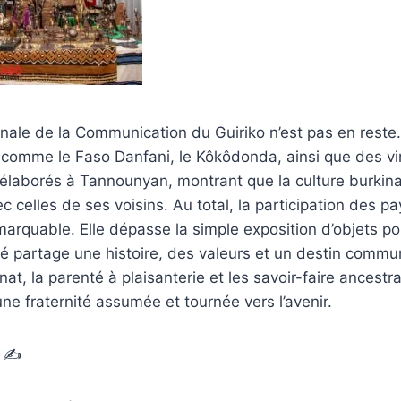
onale de la Communication du Guiriko n’est pas en reste.
 comme le Faso Danfani, le Kôkôdonda, ainsi que des vin
 élaborés à Tannounyan, montrant que la culture burkin
 celles de ses voisins. Au total, la participation des pa
rquable. Elle dépasse la simple exposition d’objets po
ré partage une histoire, des valeurs et un destin comm
anat, la parenté à plaisanterie et les savoir-faire ancestr
une fraternité assumée et tournée vers l’avenir.
 ✍️