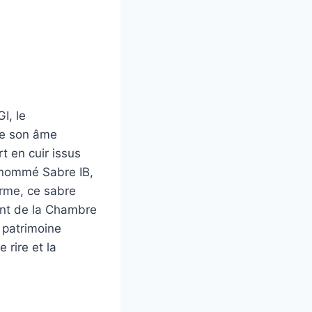
I, le
ose son âme
t en cuir issus
denommé Sabre IB,
arme, ce sabre
dent de la Chambre
u patrimoine
 rire et la