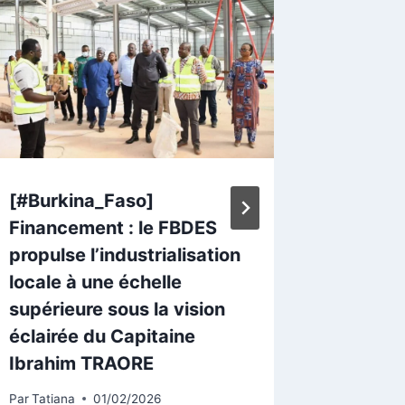
[#Burkina_Faso]
[#Burk
Financement : le FBDES
Kaya–Ba
propulse l’industrialisation
bitume 
locale à une échelle
de la s
supérieure sous la vision
marche
éclairée du Capitaine
Par
Tatian
Ibrahim TRAORE
Par
Tatiana
01/02/2026