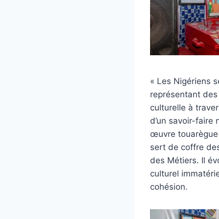
« Les Nigériens s
représentant des 
culturelle à trav
d’un savoir-faire
œuvre touarègue m
sert de coffre de
des Métiers. Il év
culturel immatéri
cohésion.