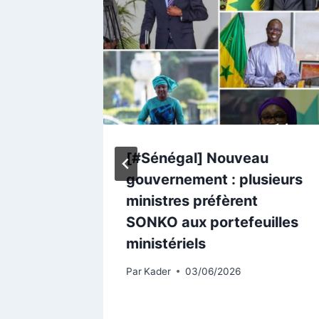
e
[#Sénégal] Nouveau
le
gouvernement : plusieurs
ministres préfèrent
SONKO aux portefeuilles
ministériels
Par
Kader
03/06/2026