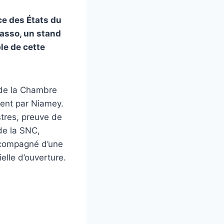
ce des États du
lasso, un stand
le de cette
 de la Chambre
ment par Niamey.
stres, preuve de
 de la SNC,
accompagné d’une
elle d’ouverture.