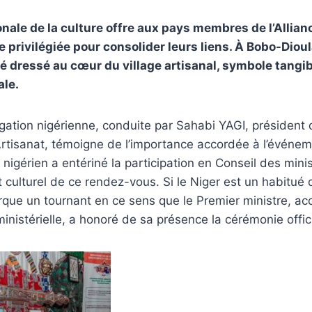
nale de la culture offre aux pays membres de l’Allian
e privilégiée pour consolider leurs liens. À Bobo-Diou
té dressé au cœur du village artisanal, symbole tangib
ale.
égation nigérienne, conduite par Sahabi YAGI, président
Artisanat, témoigne de l’importance accordée à l’événe
igérien a entériné la participation en Conseil des mini
et culturel de ce rendez-vous. Si le Niger est un habitué
arque un tournant en ce sens que le Premier ministre, 
ministérielle, a honoré de sa présence la cérémonie offici