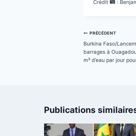
Crédit
: Benja
Navigation
PRÉCÉDENT
Burkina Faso/Lancem
de
barrages à Ouagadou
l’article
m³ d’eau par jour pou
Publications similaire