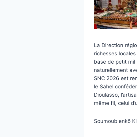
La Direction régi
richesses locales
base de petit mil
naturellement avec
SNC 2026 est rema
le Sahel confédé
Dioulasso, l’artis
même fil, celui d’
Soumoubienkô KI