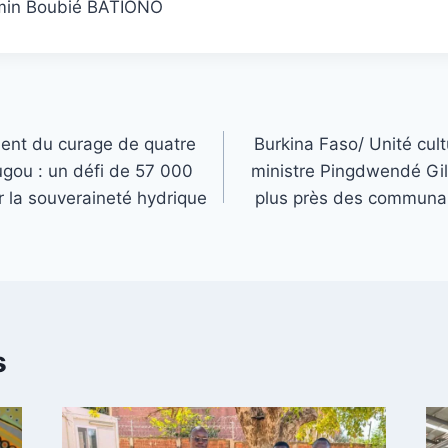
min Boubié BATIONO
ent du curage de quatre
Burkina Faso/ Unité cultu
gou : un défi de 57 000
ministre Pingdwendé G
r la souveraineté hydrique
plus près des communaut
s