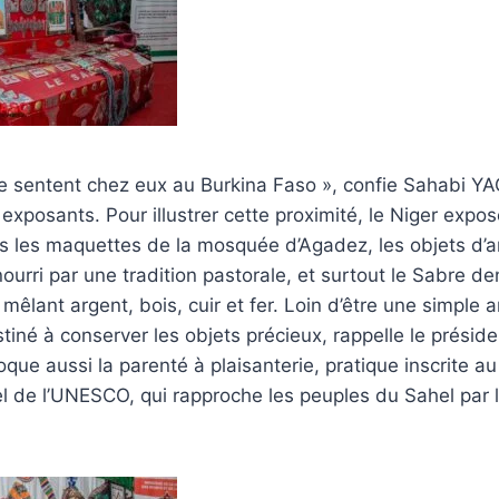
e sentent chez eux au Burkina Faso », confie Sahabi YAG
exposants. Pour illustrer cette proximité, le Niger exp
ers les maquettes de la mosquée d’Agadez, les objets d’ar
 nourri par une tradition pastorale, et surtout le Sabre 
êlant argent, bois, cuir et fer. Loin d’être une simple 
stiné à conserver les objets précieux, rappelle le prési
oque aussi la parenté à plaisanterie, pratique inscrite a
el de l’UNESCO, qui rapproche les peuples du Sahel par le