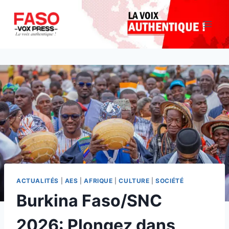
Aller
au
contenu
ACTUALITÉS
|
AES
|
AFRIQUE
|
CULTURE
|
SOCIÉTÉ
Burkina Faso/SNC
2026: Plongez dans