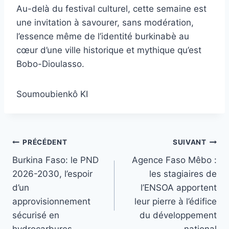
Au-delà du festival culturel, cette semaine est
une invitation à savourer, sans modération,
l’essence même de l’identité burkinabè au
cœur d’une ville historique et mythique qu’est
Bobo-Dioulasso.
Soumoubienkô KI
Navigation
PRÉCÉDENT
SUIVANT
Burkina Faso: le PND
Agence Faso Mêbo :
de
2026-2030, l’espoir
les stagiaires de
l’article
d’un
l’ENSOA apportent
approvisionnement
leur pierre à l’édifice
sécurisé en
du développement
hydrocarbures
national