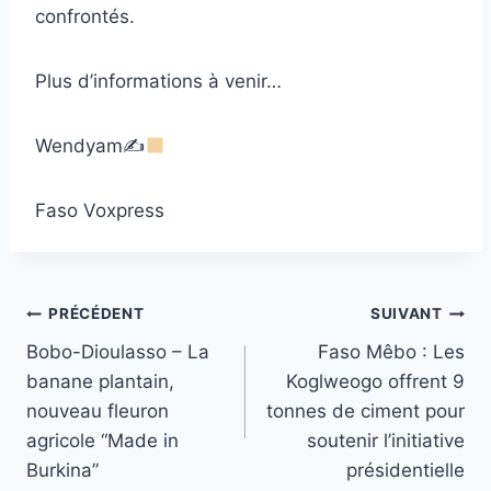
confrontés.
Plus d’informations à venir…
Wendyam✍
Faso Voxpress
Navigation
PRÉCÉDENT
SUIVANT
Bobo-Dioulasso – La
Faso Mêbo : Les
de
banane plantain,
Koglweogo offrent 9
l’article
nouveau fleuron
tonnes de ciment pour
agricole “Made in
soutenir l’initiative
Burkina”
présidentielle