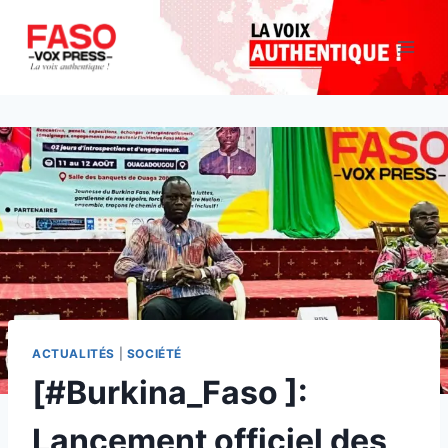
Aller
au
contenu
ACTUALITÉS
|
SOCIÉTÉ
[#Burkina_Faso ]:
Lancement officiel des