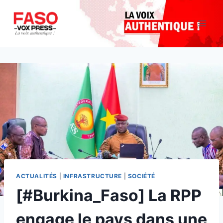
Aller
au
contenu
ACTUALITÉS
|
INFRASTRUCTURE
|
SOCIÉTÉ
[#Burkina_Faso] La RPP
engage le pays dans une