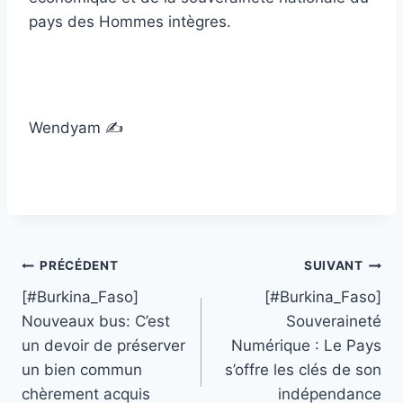
pays des Hommes intègres.
Wendyam ✍️
Navigation
PRÉCÉDENT
SUIVANT
[#Burkina_Faso]
[#Burkina_Faso]
de
Nouveaux bus: C’est
Souveraineté
l’article
un devoir de préserver
Numérique : Le Pays
un bien commun
s’offre les clés de son
chèrement acquis
indépendance