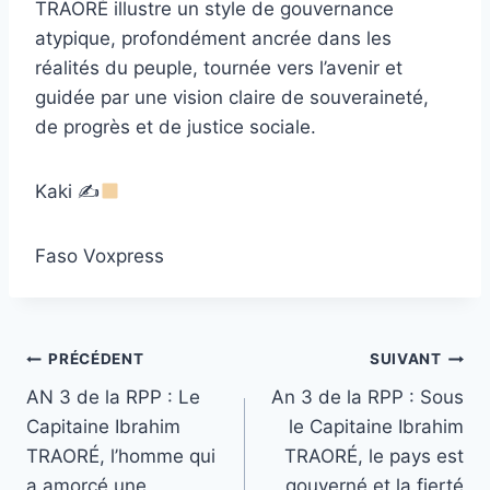
TRAORÉ illustre un style de gouvernance
atypique, profondément ancrée dans les
réalités du peuple, tournée vers l’avenir et
guidée par une vision claire de souveraineté,
de progrès et de justice sociale.
Kaki ✍
Faso Voxpress
Navigation
PRÉCÉDENT
SUIVANT
AN 3 de la RPP : Le
An 3 de la RPP : Sous
de
Capitaine Ibrahim
le Capitaine Ibrahim
l’article
TRAORÉ, l’homme qui
TRAORÉ, le pays est
a amorcé une
gouverné et la fierté