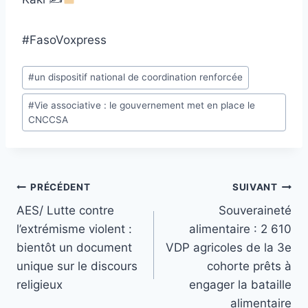
#FasoVoxpress
Étiquettes
#
un dispositif national de coordination renforcée
de
#
Vie associative : le gouvernement met en place le
la
CNCCSA
publication :
Navigation
PRÉCÉDENT
SUIVANT
AES/ Lutte contre
Souveraineté
de
l’extrémisme violent :
alimentaire : 2 610
l’article
bientôt un document
VDP agricoles de la 3e
unique sur le discours
cohorte prêts à
religieux
engager la bataille
alimentaire