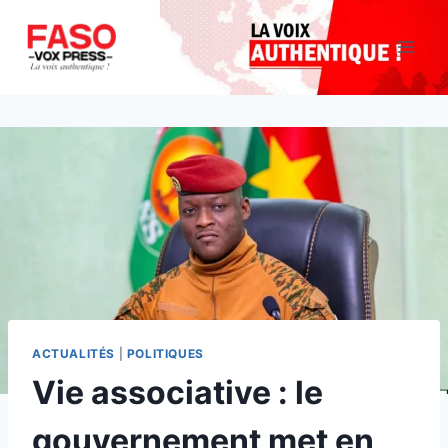
Aller
au
contenu
ACTUALITÉS
|
POLITIQUES
Vie associative : le
gouvernement met en