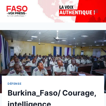
Aller
au
contenu
DÉFENSE
Burkina_Faso/ Courage,
intelligence