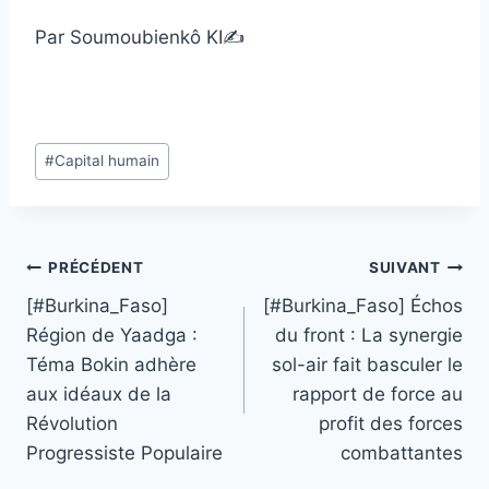
Par Soumoubienkô KI✍️
Étiquettes
#
Capital humain
de
la
publication :
Navigation
PRÉCÉDENT
SUIVANT
[#Burkina_Faso]
[#Burkina_Faso] Échos
de
Région de Yaadga :
du front : La synergie
l’article
Téma Bokin adhère
sol-air fait basculer le
aux idéaux de la
rapport de force au
Révolution
profit des forces
Progressiste Populaire
combattantes