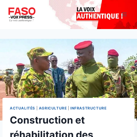
Aller
au
contenu
ACTUALITÉS
|
AGRICULTURE
|
INFRASTRUCTURE
Construction et
réhabilitation des