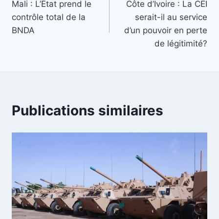
Mali : L’État prend le
Côte d’Ivoire : La CEI
de
contrôle total de la
serait-il au service
l’article
BNDA
d’un pouvoir en perte
de légitimité?
Publications similaires