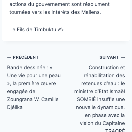
actions du gouvernement sont résolument
tournées vers les intérêts des Maliens.
Le Fils de Timbuktu ✍️
Navigation
PRÉCÉDENT
SUIVANT
Bande dessinée : «
Construction et
de
Une vie pour une peau
réhabilitation des
l’article
», la première œuvre
retenues d’eau : le
engagée de
ministre d’Etat Ismaël
Zoungrana W. Camille
SOMBIÉ insuffle une
Djélika
nouvelle dynamique,
en phase avec la
vision du Capitaine
TRAORÉ