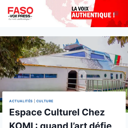
Aller
au
contenu
ACTUALITÉS
|
CULTURE
Espace Culturel Chez
KOMI : quand l’art défie