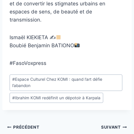
et de convertir les stigmates urbains en
espaces de sens, de beauté et de
transmission.
Ismaël KIEKIETA ✍
Boubié Benjamin BATIONO
#FasoVoxpress
Étiquettes
#
Espace Culturel Chez KOMI : quand l’art défie
de
l’abandon
la
#
Ibrahim KOMI redéfinit un dépotoir à Karpala
publication :
Navigation
PRÉCÉDENT
SUIVANT