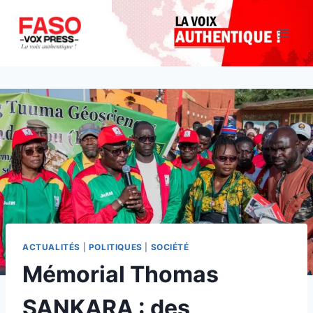
Aller
au
contenu
ACTUALITÉS
|
POLITIQUES
|
SOCIÉTÉ
Mémorial Thomas
SANKARA : des