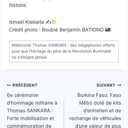
histoire.
Ismaël Kiekieta ✍
Crédit photo : Boubié Benjamin BATIONO
Étiquettes
#
Mémorial Thomas SANKARA : des mégaphones offerts
de
pour que l'héritage du père de la Révolution Burkinabè
la
ne s'éteigne jamais
publication :
Navigation
PRÉCÉDENT
SUIVANT
6e cérémonie
Burkina Faso: Faso
de
d’hommage militaire à
Mêbo doté de kits
l’article
Thomas SANKARA :
d’entretien et de
Forte mobilisation et
rechange de véhicules
commémoration de
d’une valeur de plus