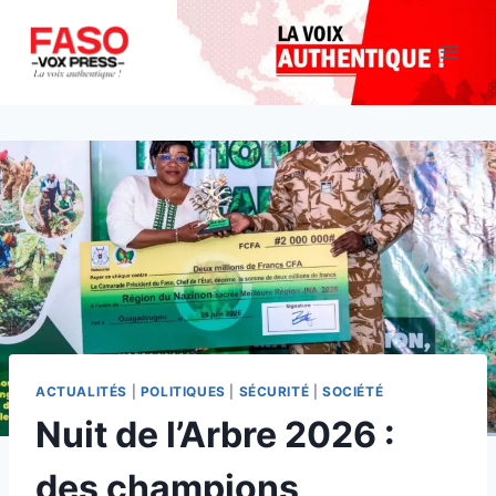
Aller
au
contenu
ACTUALITÉS
|
POLITIQUES
|
SÉCURITÉ
|
SOCIÉTÉ
Nuit de l’Arbre 2026 :
des champions