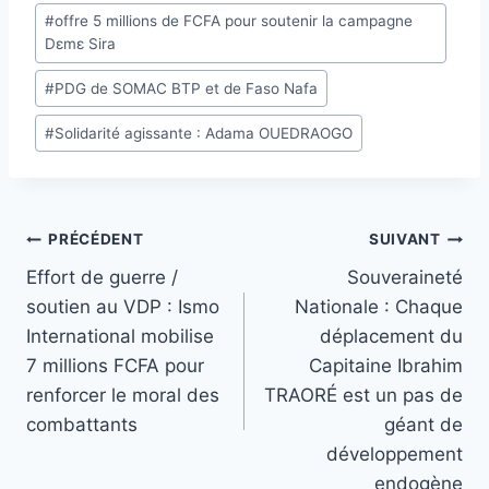
Étiquettes
#
offre 5 millions de FCFA pour soutenir la campagne
de
Dɛmɛ Sira
la
#
PDG de SOMAC BTP et de Faso Nafa
publication :
#
Solidarité agissante : Adama OUEDRAOGO
Navigation
PRÉCÉDENT
SUIVANT
Effort de guerre /
Souveraineté
de
soutien au VDP : Ismo
Nationale : Chaque
l’article
International mobilise
déplacement du
7 millions FCFA pour
Capitaine Ibrahim
renforcer le moral des
TRAORÉ est un pas de
combattants
géant de
développement
endogène