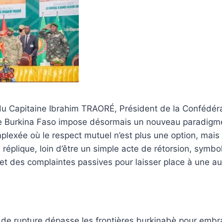
du Capitaine Ibrahim TRAORÉ, Président de la Confédéra
le Burkina Faso impose désormais un nouveau paradigme
lexée où le respect mutuel n’est plus une option, mais
réplique, loin d’être un simple acte de rétorsion, symboli
et des complaintes passives pour laisser place à une a
de rupture dépasse les frontières burkinabè pour embr