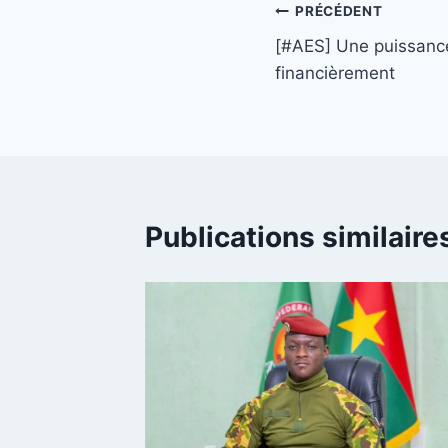
Navigation
PRÉCÉDENT
[#AES] Une puissance
de
financièrement
l’article
Publications similaire