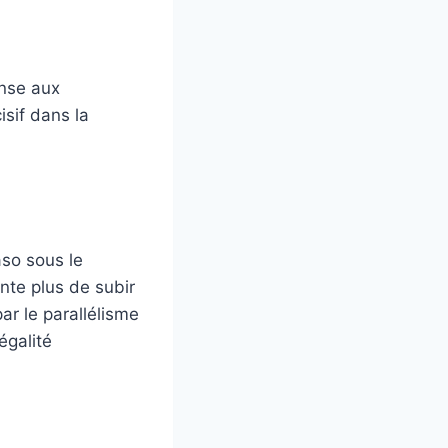
onse aux
isif dans la
aso sous le
nte plus de subir
ar le parallélisme
égalité