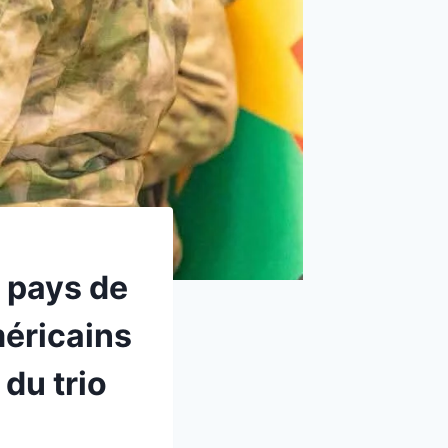
s pays de
méricains
 du trio