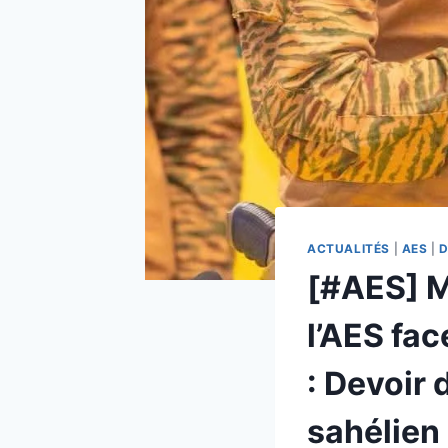
ACTUALITÉS
|
AES
|
D
[#AES] M
l’AES fac
: Devoir 
sahélien 