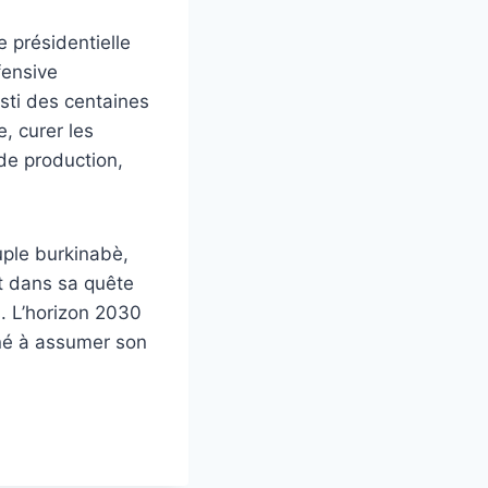
 présidentielle
fensive
esti des centaines
, curer les
 de production,
uple burkinabè,
t dans sa quête
s. L’horizon 2030
iné à assumer son