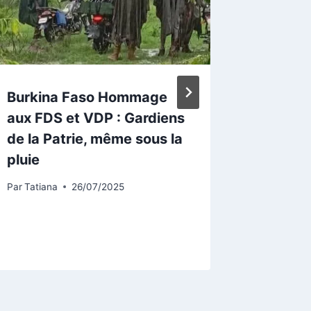
Burkina Faso Hommage
Retrait
aux FDS et VDP : Gardiens
situati
de la Patrie, même sous la
RPP pla
pluie
humain
action 
Par
Tatiana
26/07/2025
aux vul
Par
Kader