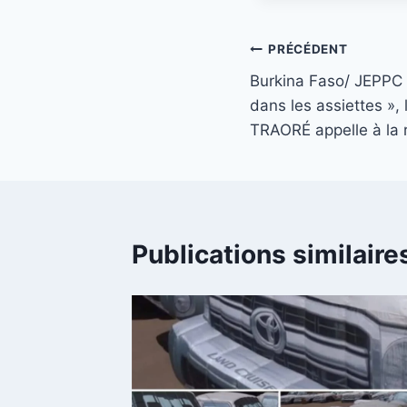
Navigation
PRÉCÉDENT
Burkina Faso/ JEPPC 
de
dans les assiettes », 
l’article
TRAORÉ appelle à la 
Publications similaire