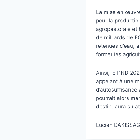
La mise en œuvre 
pour la production
agropastorale et h
de milliards de F
retenues d’eau, a
former les agricu
Ainsi, le PND 20
appelant à une m
d’autosuffisance 
pourrait alors ma
destin, aura su at
Lucien DAKISSA