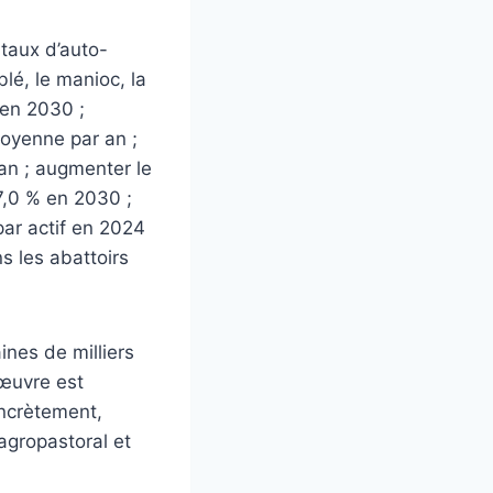
 taux d’auto-
blé, le manioc, la
 en 2030 ;
moyenne par an ;
an ; augmenter le
7,0 % en 2030 ;
par actif en 2024
s les abattoirs
ines de milliers
’œuvre est
ncrètement,
agropastoral et