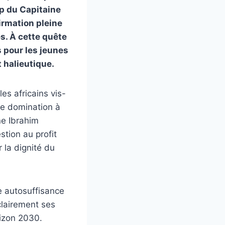
ip du Capitaine
irmation pleine
s. À cette quête
s pour les jeunes
 halieutique.
es africains vis-
de domination à
ne Ibrahim
stion au profit
r la dignité du
e autosuffisance
clairement ses
rizon 2030.