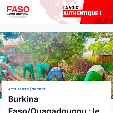
Aller
au
contenu
ACTUALITÉS
|
SOCIÉTÉ
Burkina
Faso/Ouagadougou : le