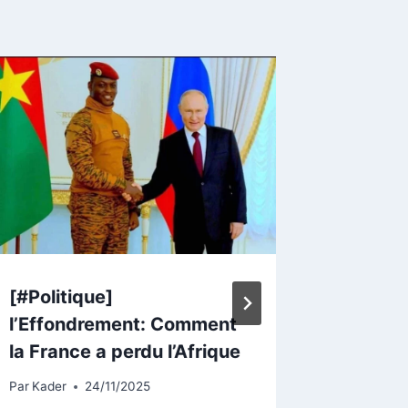
[#Politique]
[#Burk
l’Effondrement: Comment
Install
la France a perdu l’Afrique
exécuti
du Sahe
Par
Kader
24/11/2025
remise 