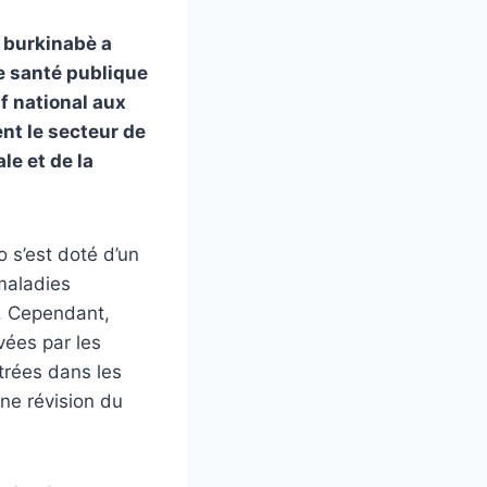
 burkinabè a
e santé publique
if national aux
nt le secteur de
le et de la
 s’est doté d’un
 maladies
e. Cependant,
vées par les
trées dans les
une révision du