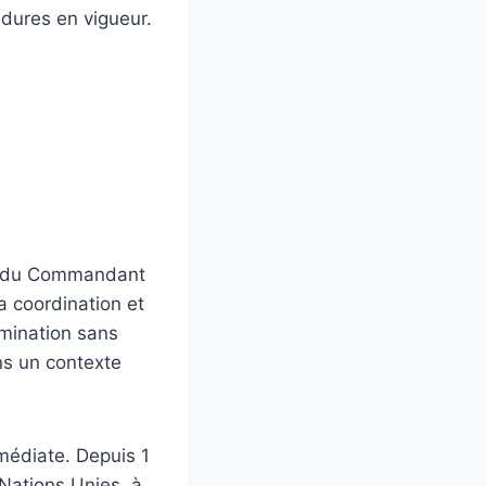
édures en vigueur.
nce du Commandant
a coordination et
ermination sans
ans un contexte
mmédiate. Depuis 1
Nations Unies, à