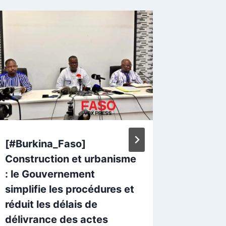
[#Burkina_Faso]
Faso M
Construction et urbanisme
adolesc
: le Gouvernement
6 000 
simplifie les procédures et
l’édific
réduit les délais de
Par
Kader
délivrance des actes