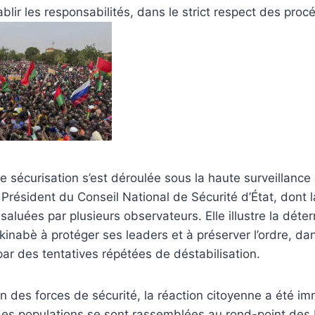
ablir les responsabilités, dans le strict respect des proc
de sécurisation s’est déroulée sous la haute surveilla
ésident du Conseil National de Sécurité d’État, dont l
 saluées par plusieurs observateurs. Elle illustre la dét
urkinabè à protéger ses leaders et à préserver l’ordre, d
ar des tentatives répétées de déstabilisation.
on des forces de sécurité, la réaction citoyenne a été i
des populations se sont rassemblées au rond-point des 