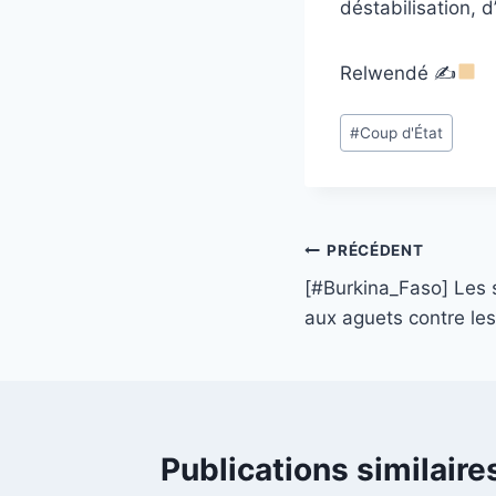
déstabilisation, d
Relwendé ✍
Étiquettes
#
Coup d'État
de
la
publication :
Navigation
PRÉCÉDENT
[#Burkina_Faso] Les s
de
aux aguets contre les
l’article
Publications similaire