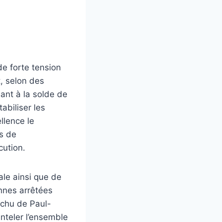
de forte tension
t, selon des
ant à la solde de
abiliser les
llence le
es de
cution.
pale ainsi que de
onnes arrêtées
échu de Paul-
nteler l’ensemble