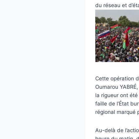
du réseau et d’ét
Cette opération 
Oumarou YABRÉ, Pr
la rigueur ont été
faille de l’État b
régional marqué p
Au-delà de l’acti
heure du matin, 