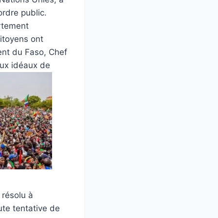
ordre public.
ortement
itoyens ont
ent du Faso, Chef
 aux idéaux de
 résolu à
ute tentative de