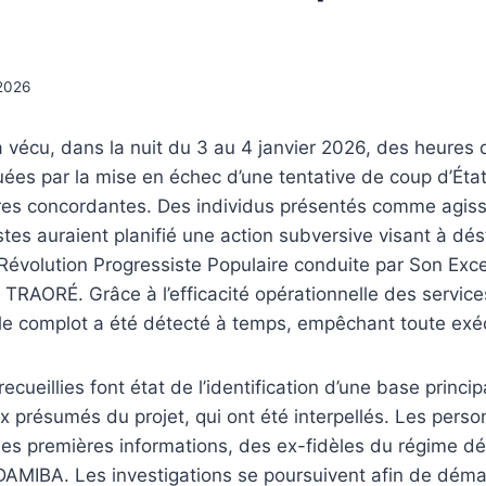
2026
 vécu, dans la nuit du 3 au 4 janvier 2026, des heures 
uées par la mise en échec d’une tentative de coup d’Éta
ires concordantes. Des individus présentés comme agiss
tes auraient planifié une action subversive visant à dést
a Révolution Progressiste Populaire conduite par Son Exce
 TRAORÉ. Grâce à l’efficacité opérationnelle des servic
le complot a été détecté à temps, empêchant toute exé
ecueillies font état de l’identification d’une base princi
x présumés du projet, qui ont été interpellés. Les pers
 les premières informations, des ex-fidèles du régime d
AMIBA. Les investigations se poursuivent afin de déma