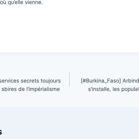
’où qu’elle vienne.
ervices secrets toujours
[#Burkina_Faso] Arbinda
 sbires de l’impérialisme
s’installe, les popu
s