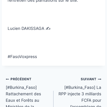
l’entretien des plantations sur le site.
Lucien DAKISSAGA ✍️
#FasoVoxpress
Navigation
PRÉCÉDENT
SUIVANT
[#Burkina_Faso]
[#Burkina_Faso] La
de
Rattachement des
RPP injecte 3 milliards
l’article
Eaux et Forêts au
FCFA pour
Ministère de la
l’assemblage de