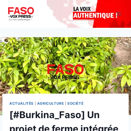
Aller
au
contenu
ACTUALITÉS
|
AGRICULTURE
|
SOCIÉTÉ
[#Burkina_Faso] Un
projet de ferme intégrée