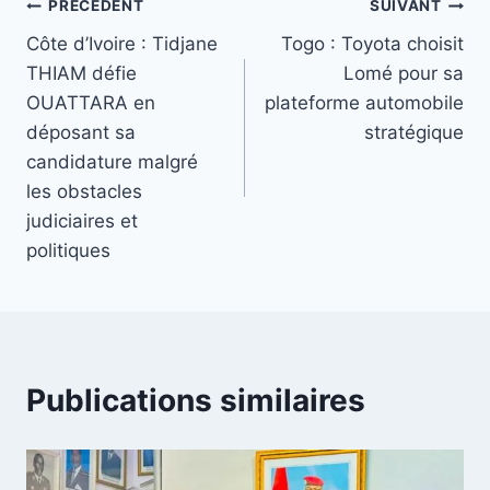
Navigation
PRÉCÉDENT
SUIVANT
Côte d’Ivoire : Tidjane
Togo : Toyota choisit
de
THIAM défie
Lomé pour sa
l’article
OUATTARA en
plateforme automobile
déposant sa
stratégique
candidature malgré
les obstacles
judiciaires et
politiques
Publications similaires